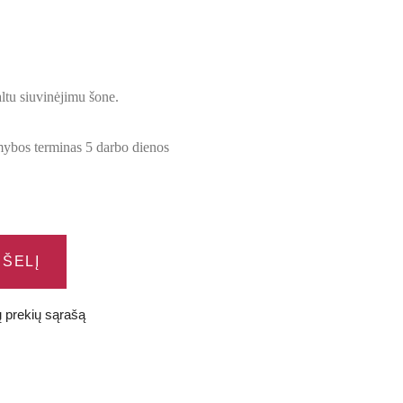
ltu siuvinėjimu šone.
mybos terminas 5 darbo dienos
PŠELĮ
ų prekių sąrašą