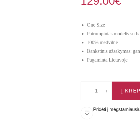
129.00
€
One Size
Patrumpintas modelis su ba
100% medvilnė
Išankstinis užsakymas: ga
Pagaminta Lietuvoje
Į KRE
Pridėti į mėgstamiausi