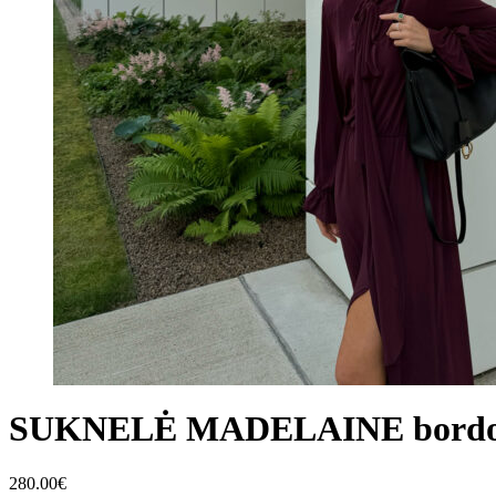
SUKNELĖ MADELAINE bord
280.00
€